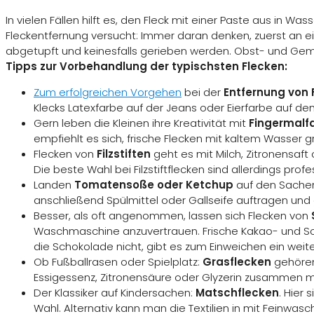
In vielen Fällen hilft es, den Fleck mit einer Paste aus in 
Fleckentfernung versucht: Immer daran denken, zuerst an ein
abgetupft und keinesfalls gerieben werden. Obst- und Gemü
Tipps zur Vorbehandlung der typischsten Flecken:
Zum erfolgreichen Vorgehen
bei der
Entfernung von 
Klecks Latexfarbe auf der Jeans oder Eierfarbe auf dem
Gern leben die Kleinen ihre Kreativität mit
Fingermalf
empfiehlt es sich, frische Flecken mit kaltem Wasser 
Flecken von
Filzstiften
geht es mit Milch, Zitronensaft
Die beste Wahl bei Filzstiftflecken sind allerdings profe
Landen
Tomatensoße oder Ketchup
auf den Sachen
anschließend Spülmittel oder Gallseife auftragen un
Besser, als oft angenommen, lassen sich Flecken von
Waschmaschine anzuvertrauen. Frische Kakao- und Scho
die Schokolade nicht, gibt es zum Einweichen ein weit
Ob Fußballrasen oder Spielplatz:
Grasflecken
gehören 
Essigessenz, Zitronensäure oder Glyzerin zusammen m
Der Klassiker auf Kindersachen:
Matschflecken
. Hier
Wahl. Alternativ kann man die Textilien in mit Feinwa