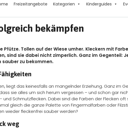
ome
Freizeitangebote
Kategorien
Kinderguides
Ev
folgreich bekämpfen
Pfütze. Tollen auf der Wiese umher. Kleckern mit Farbe
, sind sie dabei nicht zimperlich. Ganz im Gegenteil:
ön sauber zu bekommen.
Fähigkeiten
, liegt das keinesfalls an mangelnder Erziehung. Ganz im Ge
dass sie alles um sich herum vergessen – und schon gar nich
iß- und Schmutzflecken. Dabei sind die Farben der Flecken oft
l gleich die ganze Palette von Fingermalfarben oder Filzs
hen wieder fleckenfrei sauber werden?
eck weg