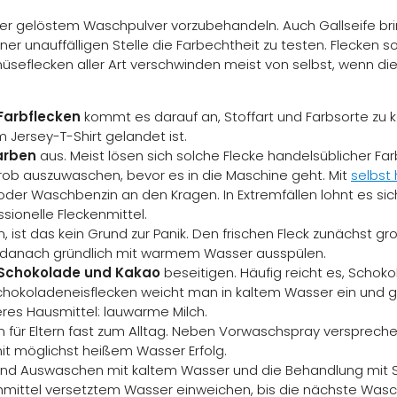
Wasser gelöstem Waschpulver vorzubehandeln. Auch Gallseife bri
er unauffälligen Stelle die Farbechtheit zu testen. Flecken s
seflecken aller Art verschwinden meist von selbst, wenn die
Farbflecken
kommt es darauf an, Stoffart und Farbsorte zu k
 Jersey-T-Shirt gelandet ist.
arben
aus. Meist lösen sich solche Flecke handelsüblicher F
grob auszuwaschen, bevor es in die Maschine geht. Mit
selbst 
 oder Waschbenzin an den Kragen. In Extremfällen lohnt es si
ssionelle Fleckenmittel.
, ist das kein Grund zur Panik. Den frischen Fleck zunächst
d danach gründlich mit warmem Wasser ausspülen.
Schokolade und Kakao
beseitigen. Häufig reicht es, Schok
koladeneisflecken weicht man in kaltem Wasser ein und gibt
eres Hausmittel: lauwarme Milch.
für Eltern fast zum Alltag. Neben Vorwaschspray versprechen 
it möglichst heißem Wasser Erfolg.
 sind Auswaschen mit kaltem Wasser und die Behandlung mit Spü
schmittel versetztem Wasser einweichen, bis die nächste Wasc