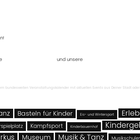
n!
re
Nutzungsbedingungen
und unsere
Datenschutzbestimmu
inem bundesweiten Veranstaltungskalender mit aktuellen Events aus Deiner Stadt oder
Erleb
Tanz
Basteln für Kinder
Eis- und Wintersport
Kinderge
Kampfsport
spielplatz
Kinderbauernhof
Musik & Tanz
rkus
Museum
Musikschule