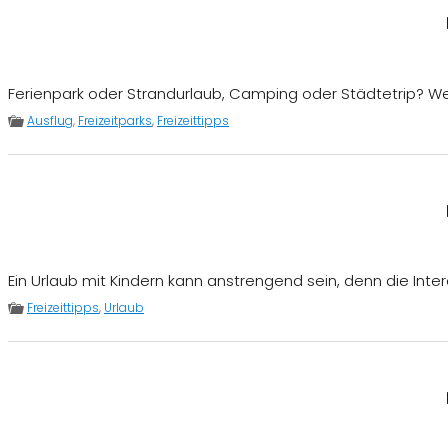
Ferienpark oder Strandurlaub, Camping oder Städtetrip? Wer 
Ausflug
,
Freizeitparks
,
Freizeittipps
Ein Urlaub mit Kindern kann anstrengend sein, denn die Inter
Freizeittipps
,
Urlaub