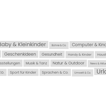
Baby & Kleinkinder
Computer & Kin
Bühne & Co.
Geschenkideen
Gesundheit
Handy & Kinder
Haust
Natur & Outdoor
sstellungen
Musik & Tanz
News & Aktue
Ur
Co.
Sport für Kinder
Sprachen & Co.
Umwelt & Co.