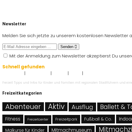
Newsletter
Melden Sie sich jetzte zu unserem kostenlosen Newsletter a
Senden
Mit der Anmeldung zum Newsletter akzeptierst Du unse
Schnell gefunden
|
|
|
|
Impressum
Datenschutz
Kontakt
AGB`s
Angebot eintragen
Freizeit Tipps und Infos für Kinder und Familien mit regionalen Stadtführern und e
Freizeitkategorien
Abenteuer
Aktiv
Ballett & 
Ausflug
Fitness
Indoor
Fußball & Co.
Freizeitpark
Freizeitcenter
Mitmachzi
Mitmachmuseum
Malkurse für Kinder