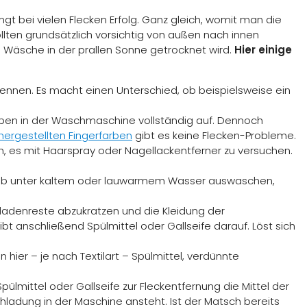
ngt bei vielen Flecken Erfolg. Ganz gleich, womit man die
ollten grundsätzlich vorsichtig von außen nach innen
 Wäsche in der prallen Sonne getrocknet wird.
Hier einige
ennen. Es macht einen Unterschied, ob beispielsweise ein
arben in der Waschmaschine vollständig auf. Dennoch
hergestellten Fingerfarben
gibt es keine Flecken-Probleme.
ch, es mit Haarspray oder Nagellackentferner zu versuchen.
 grob unter kaltem oder lauwarmem Wasser auswaschen,
oladenreste abzukratzen und die Kleidung der
 anschließend Spülmittel oder Gallseife darauf. Löst sich
hier – je nach Textilart – Spülmittel, verdünnte
lmittel oder Gallseife zur Fleckentfernung die Mittel der
hladung in der Maschine ansteht. Ist der Matsch bereits