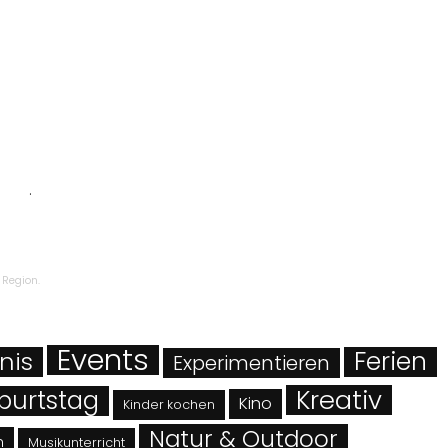
ngen
.
 Region.
Events
Ferien
nis
Experimentieren
Kreativ
burtstag
Kino
Kinder kochen
Natur & Outdoor
n
Musikunterricht